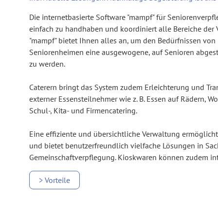
Die internetbasierte
Software
"mampf" für
Seniorenverpf
einfach zu handhaben und koordiniert alle Bereiche der
"mampf" bietet Ihnen alles an, um den Bedürfnissen vo
Seniorenheimen
eine ausgewogene, auf Senioren abges
zu werden.
Caterern bringt das System zudem Erleichterung und Tra
externer
Essensteilnehmer
wie z. B.
Essen auf Rädern
,
Wo
Schul-, Kita- und Firmencatering.
Eine effiziente und übersichtliche Verwaltung ermöglich
und bietet benutzerfreundlich vielfache Lösungen in Sa
Gemeinschaftverpflegung
. Kioskwaren können zudem int
> Vorteile