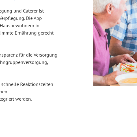
legung
und
Caterer
ist
Verpflegung
. Die
App
n Hausbewohnern in
timmte Ernährung gerecht
nsparenz für die Versorgung
hngruppenversorgung
,
t schnelle Reaktionszeiten
chen
egriert werden.