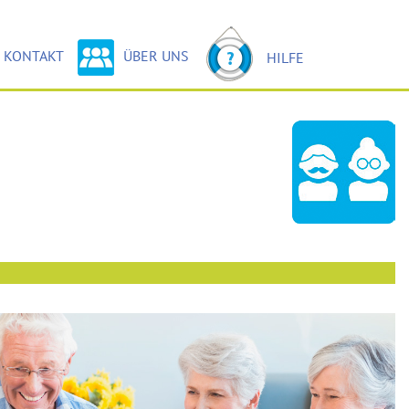
(CURRENT)
KONTAKT
ÜBER UNS
HILFE
(CURRENT)
KONTAKT
FOR.UM IT-
(CURRENT)
SERVICE
(CURRENT)
IMPRESSUM
(CURRENT)
LEISTUNGEN
(CURRENT)
DATENSCHUTZ
(CURRENT)
PRESSE
(CURRENT)
AKTUELLES